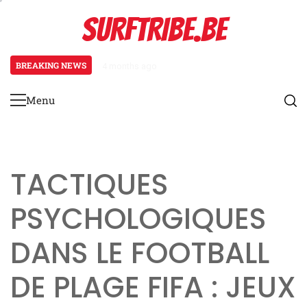
Skip
SURFTRIBE.BE
to
content
BREAKING NEWS
4 months ago
Équipe nationale d’Espagne : Jou
Menu
Primary
Menu
TACTIQUES
PSYCHOLOGIQUES
DANS LE FOOTBALL
DE PLAGE FIFA : JEUX