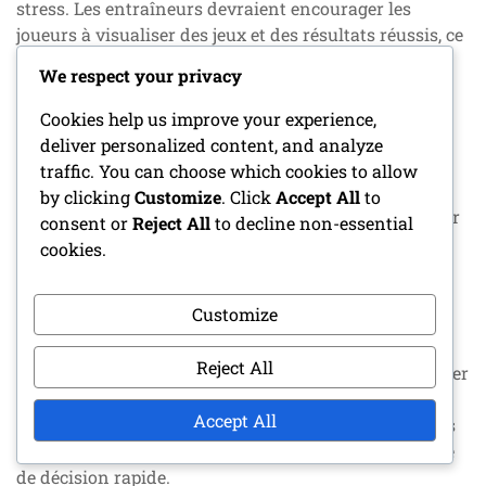
stress. Les entraîneurs devraient encourager les
joueurs à visualiser des jeux et des résultats réussis, ce
qui peut renforcer la confiance et la performance
We respect your privacy
pendant les matchs.
Cookies help us improve your experience,
Une technique efficace consiste à réserver du temps
deliver personalized content, and analyze
pendant l’entraînement pour des pratiques de pleine
traffic. You can choose which cookies to allow
conscience, telles que des exercices de respiration ou
by clicking
Customize
. Click
Accept All
to
de méditation. Ces pratiques aident les joueurs à gérer
consent or
Reject All
to decline non-essential
l’anxiété et à maintenir leur concentration, surtout
cookies.
dans des situations de forte pression.
Customize
De plus, les entraîneurs peuvent créer des scénarios
pendant l’entraînement qui imitent la pression des
Reject All
matchs, permettant aux joueurs de vivre et de s’adapter
au stress dans un environnement contrôlé. Cela
Accept All
pourrait impliquer des exercices chronométrés ou des
mini-jeux compétitifs qui mettent l’accent sur la prise
de décision rapide.